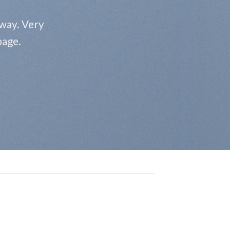
 way. Very
page.