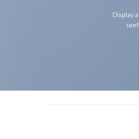
ηλεκτρονικα παιχνιδια καζινο δωρεαν
Display a
Εάν υπάρχουν μερικά πολλαπλασιαστικά στοιχεία στη γραμμή, θα
Casino Free Slots δωρεαν
usef