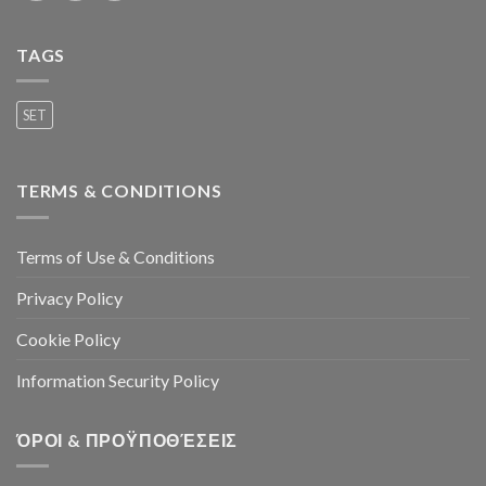
TAGS
SET
TERMS & CONDITIONS
Terms of Use & Conditions
Privacy Policy
Cookie Policy
Information Security Policy
ΌΡΟΙ & ΠΡΟΫΠΟΘΈΣΕΙΣ