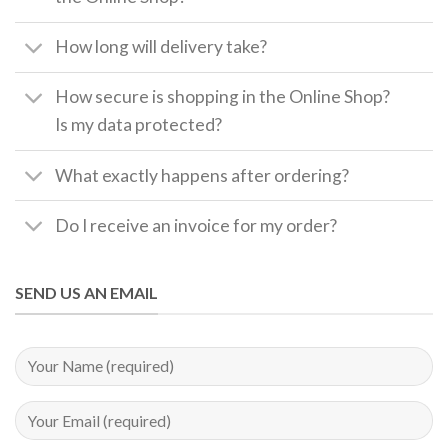
How long will delivery take?
How secure is shopping in the Online Shop?
Is my data protected?
What exactly happens after ordering?
Do I receive an invoice for my order?
SEND US AN EMAIL