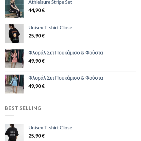
Athleisure Stripe Set
44,90
€
Unisex T-shirt Close
25,90
€
Φλοράλ Σετ Πουκάμισο & Φούστα
49,90
€
Φλοράλ Σετ Πουκάμισο & Φούστα
49,90
€
BEST SELLING
Unisex T-shirt Close
25,90
€