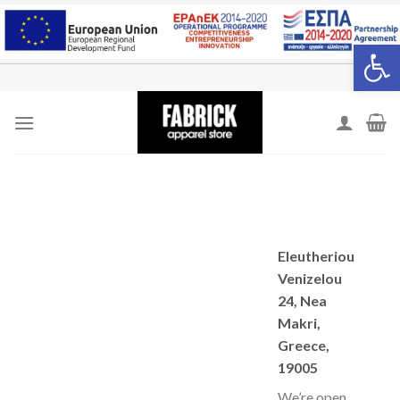
Skip
Εφαρμογες κουλοχέριδες για κινητά
to
Open 
Pledoo Casino εισοδος
: Ένα άλλο χαρακτηριστικό του συλλόγου
content
μπορεί να ονομαστεί 52 μπόνους Κυριακής.
Revolution Casino 50 Free Spins
- Αυτά είναι μακροπρόθεσμα
στοιχήματα που λαμβάνουν χώρα σε μια συγκεκριμένη περίοδο.
καζινο παρνηθας ποτε ανοιγει
: Και οι δύο έχουν σχεδιαστεί για
να ταιριάζουν στις ανάγκες σας, όσον αφορά την εξασφάλιση
μιας πραγματικά άνετης εμπειρίας παιχνιδιού.
Παιχνιδια φρουτακια διαδικτυακό καζίνο για κινητά δωρεαν
Eleutheriou
2026
Venizelou
24, Nea
RIPPLE CASINO ΚΡΙΤΙΚΕΣ
Makri,
ΚΑΙ ΦΥΣΙΚΆ, ΤΟ ΜΕΓΑΛΎΤΕΡΟ ΜΕΡΊΔΙΟ ΤΩΝ ΜΗΝΥΜΆΤΩΝ
ΗΛΕΚΤΡΟΝΙΚΟΎ ΤΑΧΥΔΡΟΜΕΊΟΥ ΜΟΥ ΑΠΌ ΤΟΥΣ ΑΝΑΓΝΏΣΤΕΣ
Greece,
ΑΦΟΡΆ ΤΟΥΣ ΚΟΥΛΟΧΈΡΗΔΕΣ.
19005
MEGA MOOLAH CASINO ΕΙΣΟΔΟΣ
We’re open
ΣΎΜΒΟΛΑ ΤΩΝ ΤΣΙΠ ΠΌΚΕΡ, ΜΕΤΡΗΤΆ ΚΑΙ ΚΆΡΤΕΣ ΘΑ ΔΕΙ ΣΤΟΥΣ