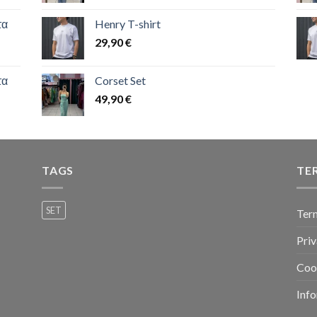
τα
Henry T-shirt
29,90
€
τα
Corset Set
49,90
€
TAGS
TE
SET
Ter
Priv
Coo
Info