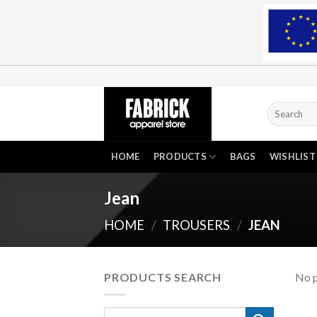
Skip
to
content
Search
for:
HOME
PRODUCTS
BAGS
WISHLIST
Jean
HOME
/
TROUSERS
/
JEAN
PRODUCTS SEARCH
No p
Search