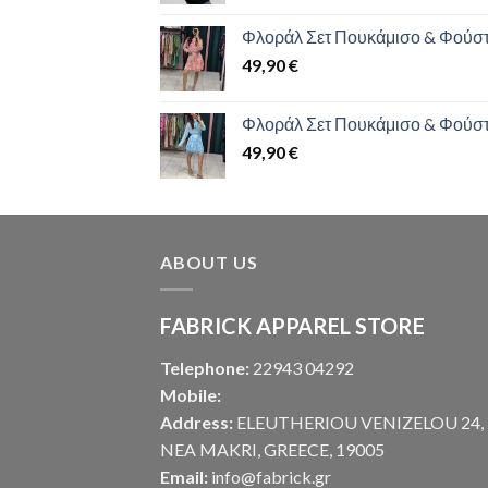
Φλοράλ Σετ Πουκάμισο & Φούσ
49,90
€
Φλοράλ Σετ Πουκάμισο & Φούσ
49,90
€
ABOUT US
FABRICK APPAREL STORE
Telephone:
22943 04292
Mobile:
Address:
ELEUTHERIOU VENIZELOU 24,
NEA MAKRI, GREECE, 19005
Email:
info@fabrick.gr