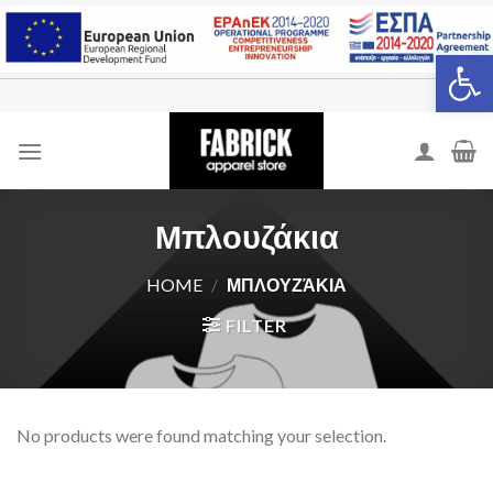
Skip
to
Open 
content
Μπλουζάκια
HOME
/
ΜΠΛΟΥΖΆΚΙΑ
FILTER
No products were found matching your selection.