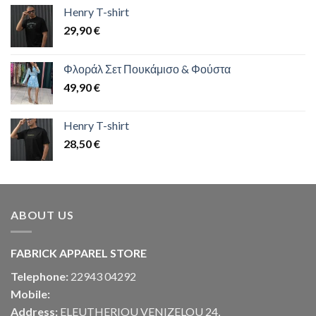
Henry T-shirt
29,90
€
Φλοράλ Σετ Πουκάμισο & Φούστα
49,90
€
Henry T-shirt
28,50
€
ABOUT US
FABRICK APPAREL STORE
Telephone:
22943 04292
Mobile:
Address:
ELEUTHERIOU VENIZELOU 24,